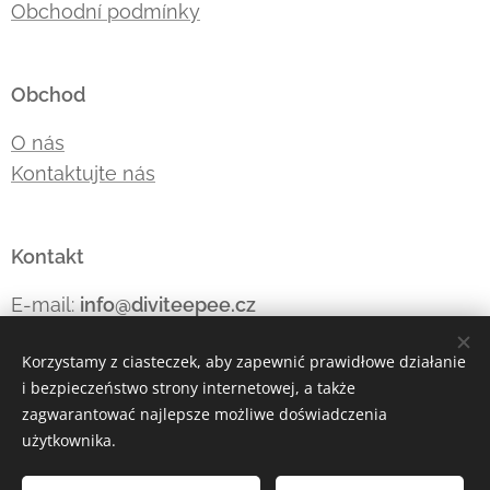
Obchodní podmínky
Obchod
O nás
Kontaktujte nás
Kontakt
E-mail:
info@diviteepee.cz
Telefon:
+420 605 176
853
Korzystamy z ciasteczek, aby zapewnić prawidłowe działanie
i bezpieczeństwo strony internetowej, a także
zagwarantować najlepsze możliwe doświadczenia
Ciasteczka
użytkownika.
Języki