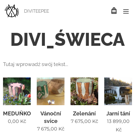
DIVITEEPEE
DIVI_ŚWIECA
Tutaj wprowadź swój tekst...
MEDUŇKOVÁ
Vánoční
Zelenání
Jarní tání
svíce
0,00
Kč
7 675,00
Kč
13 899,00
7 675,00
Kč
Kč