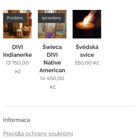
Prodáno
sprzedany
DIVI
Świeca
Švédská
Indianerkerze
DIVI
svíce
Native
13 750,00
550,00
Kč
American
Kč
14 450,00
Kč
Informace
Pravidla ochrany soukromí