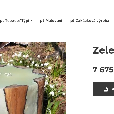
pl-Teepee/Týpí
pl-Malování
pl-Zakázková výroba
Zele
7 675