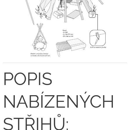
POPIS
NABÍZENÝCH
STŘIHŮ: