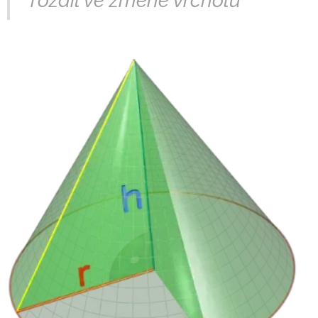
rozdíl ve změně vrcholu