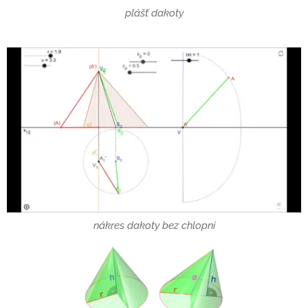
plášť dakoty
nákres dakoty bez chlopní