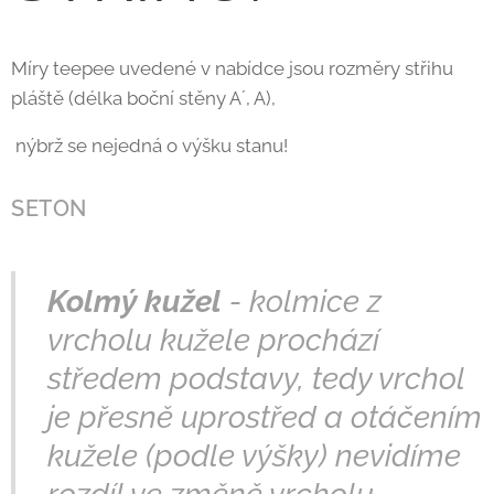
Míry teepee uvedené v nabídce jsou rozměry střihu
pláště (délka boční stěny A´, A),
nýbrž se nejedná o výšku stanu!
SETON
Kolmý kužel
- kolmice z
vrcholu kužele prochází
středem podstavy, tedy vrchol
je přesně uprostřed a otáčením
kužele (podle výšky) nevidíme