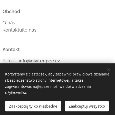
Obchod
O nás
Kontaktujte nás
Kontakt
E-mail:
info@diviteepee.cz
Telefon:
+420 605 176
853
Korzystamy z ciasteczek, aby zapewnić prawidłowe działanie
i bezpieczeństwo strony internetowej, a także
zagwarantować najlepsze możliwe doświadczenia
Ciasteczka
użytkownika.
Języki
Zaakceptuj tylko niezbędne
Zaakceptuj wszystko
Čeština
Polski
Deutsch
English