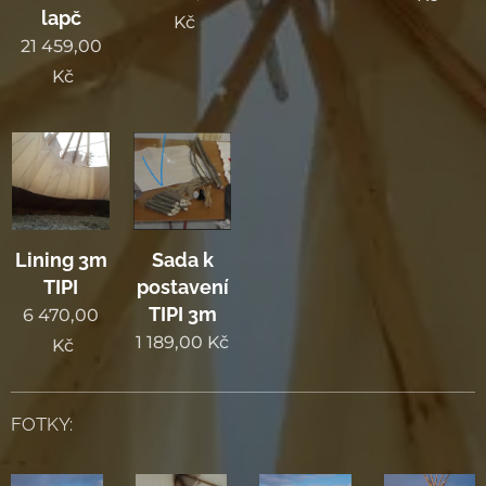
lapč
Kč
21 459,00
Kč
Lining 3m
Sada k
TIPI
postavení
TIPI 3m
6 470,00
1 189,00
Kč
Kč
FOTKY: