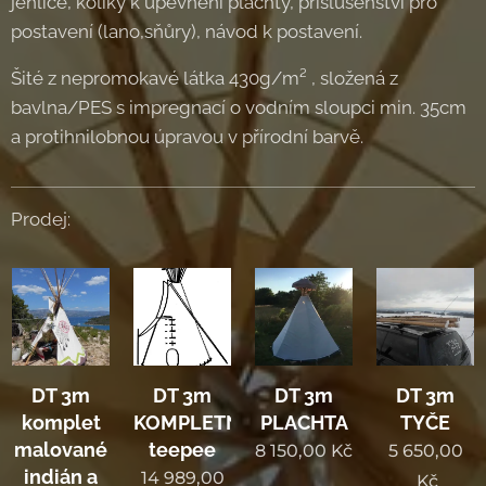
jehlice, kolíky k upevnění plachty, příslušenství pro
postavení (lano,sňůry), návod k postavení.
Šité z nepromokavé látka 430g/m² , složená z
bavlna/PES s impregnací o vodním sloupci min. 35cm
a protihnilobnou úpravou v přírodní barvě.
Prodej:
DT 3m
DT 3m
DT 3m
DT 3m
komplet
KOMPLETNÍ
PLACHTA
TYČE
malované
teepee
8 150,00
Kč
5 650,00
indián a
14 989,00
Kč