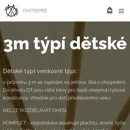
DIVITEEPEE
3m týpí dětské
Dětské týpí venkovní týpí:
o průměru 3 m se zapínám na jehlice, šité s chlopněmi.
Do středu DT jsou všité klíny pro lepší obepnutí tyčové
konstrukce. Vhodné pro děti předškolního věku.
NELZE ROZDĚLÁVAT OHEŇ.
KOMPLET: - objednávka obsahuje plachtu, dveře, tyče,