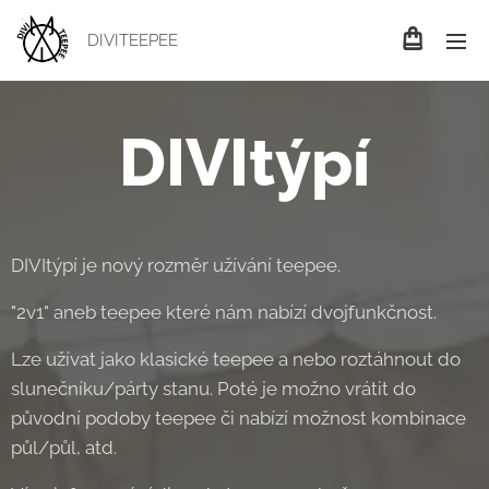
DIVITEEPEE
DIVItýpí
DIVItýpí je nový rozměr užívání teepee.
"2v1" aneb teepee které nám nabízí dvojfunkčnost.
Lze užívat jako klasické teepee a nebo roztáhnout do
slunečníku/párty stanu. Poté je možno vrátit do
původní podoby teepee či nabízí možnost kombinace
půl/půl, atd.