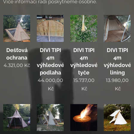
Více informací rádi poskytneme osobně.
Dešťová
DIVI TIPI
DIVI TIPI
DIVI TIPI
ochrana
4m
4m
4m
výhledové
výhledové
výhledové
4.321,00
Kč
podlaha
tyče
lining
44.000,00
15.737,00
13.980,00
Kč
Kč
Kč