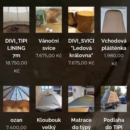
DIVI_TIPI
Vánoční
DIVI_SVICE
Vchodová
LINING
svíce
"Ledová
pláštěnka
7m
královna"
7.675,00
Kč
1.980,00
18.750,00
7.675,00
Kč
Kč
Kč
ozan
Kloubouk
Matrace
Podlaha
velký
do týpý
do TIPI
7.400,00