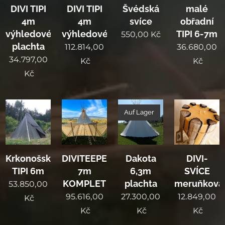
DIVI TIPI
DIVI TIPI
Švédská
malé
4m
4m
svíce
obřadní
výhledové
výhledové
TIPI 6-7m
550,00
Kč
plachta
112.814,00
36.680,00
34.797,00
Kč
Kč
Kč
Auf Lager
Krkonošské
DIVITEEPEE
Dakota
DIVI-
TIPI 6m
7m
6,3m
SVÍCE
KOMPLET
plachta
meruňková
53.850,00
95.616,00
27.300,00
12.849,00
Kč
Kč
Kč
Kč