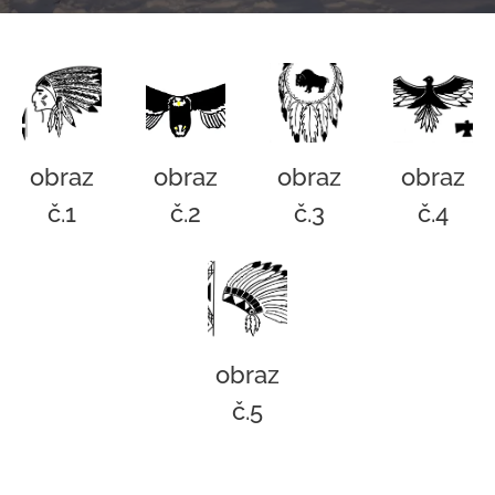
obraz
obraz
obraz
obraz
č.1
č.2
č.3
č.4
obraz
č.5