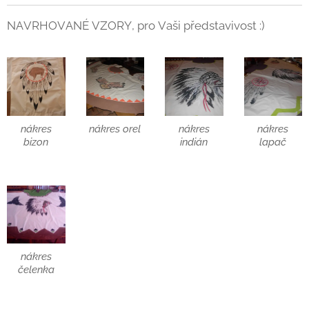
NAVRHOVANÉ VZORY, pro Vaši představivost :)
nákres
nákres orel
nákres
nákres
bizon
indián
lapač
nákres
čelenka