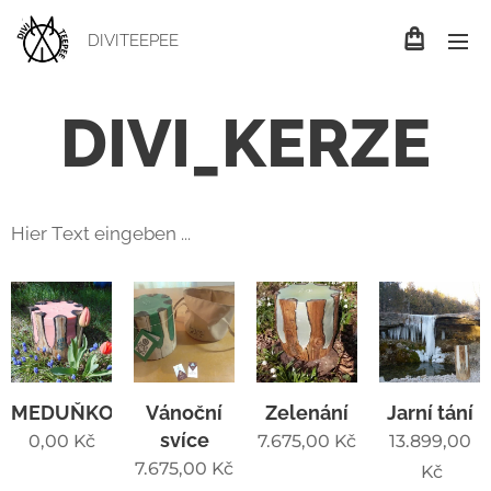
DIVITEEPEE
DIVI_KERZE
Hier Text eingeben ...
MEDUŇKOVÁ
Vánoční
Zelenání
Jarní tání
svíce
0,00
Kč
7.675,00
Kč
13.899,00
7.675,00
Kč
Kč