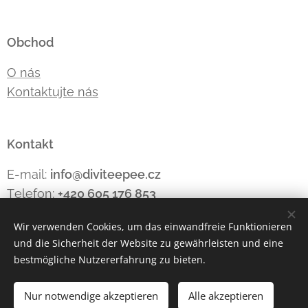
Obchod
O nás
Kontaktujte nás
Kontakt
E-mail:
info@diviteepee.cz
Telefon:
+420 605 176
853
Wir verwenden Cookies, um das einwandfreie Funktionieren
und die Sicherheit der Website zu gewährleisten und eine
Cookies
bestmögliche Nutzererfahrung zu bieten.
Sprachen
Nur notwendige akzeptieren
Alle akzeptieren
Čeština
Polski
Deutsch
English