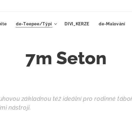
eite
de-Teepee/Týpí
DIVI_KERZE
de-Malování
7m Seton
ovou základnou též ideální pro rodinné táboření
mi nástroji.