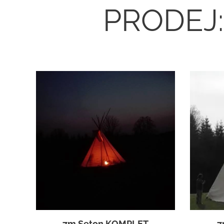
PRODEJ:
7m Seton KOMPLET
7