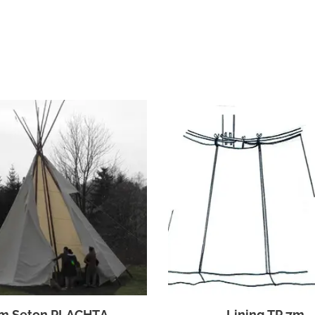
m Seton PLACHTA
Lining TP 7m