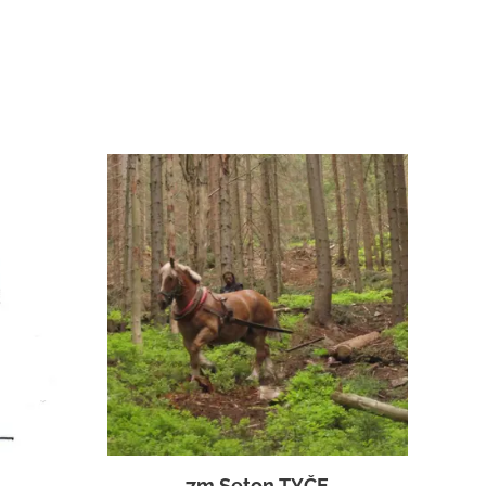
7m Seton TYČE