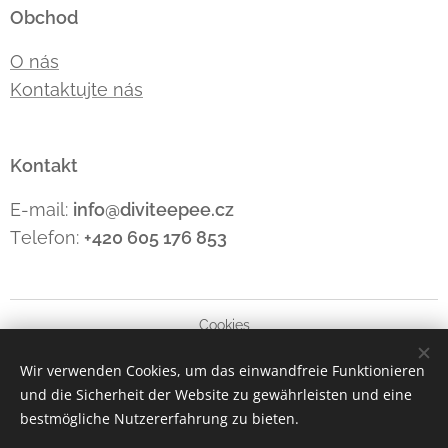
Obchod
O nás
Kontaktujte nás
Kontakt
E-mail:
info@diviteepee.cz
Telefon:
+420 605 176
853
Cookies
Wir verwenden Cookies, um das einwandfreie Funktionieren
Sprachen
und die Sicherheit der Website zu gewährleisten und eine
Čeština
Polski
Deutsch
English
bestmögliche Nutzererfahrung zu bieten.