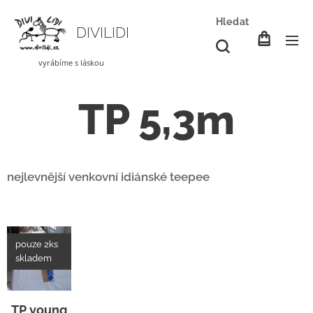
Hledat
DIVILIDI
vyrábíme s láskou
TP 5,3m
nejlevnější venkovní idiánské teepee
pouze 2ks
skladem
TP young