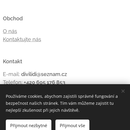
Obchod
O nás
Kontaktujte nás
Kontakt
E-mail:
divilidi@seznam.cz
Telefon:
+420 605 176
853
Používáme cookies, abychom zajistili správné fungování a
bezpečnost našich stránek. Tím vám můžeme zajistit tu
Cookies
nejlepší zkušenost při jejich návštěvě.
Jazyky
Přijmout nezbytné
Přijmout vše
Čeština
Polski
Deutsch
English