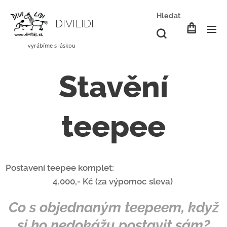
Hledat
DIVILIDI
vyrábíme s láskou
Stavění
teepee
Postavení teepee komplet:
4.000,- Kč (za výpomoc sleva)
Co s objednaným teepeem, když
si ho nedokážu postavit sám?