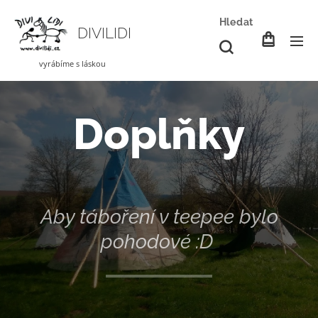
Hledat
DIVILIDI
vyrábíme s láskou
Doplňky
Aby táboření v teepee bylo
pohodové :D