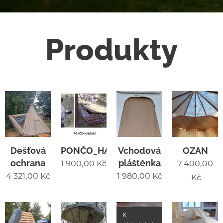
Produkty
Dešťová
PONČO_HAMAKA
Vchodová
OZAN
ochrana
pláštěnka
1 900,00
Kč
7 400,00
4 321,00
Kč
1 980,00
Kč
Kč
K