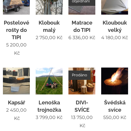
objednání
Postelové
Klobouk
Matrace
Kloubouk
rošty do
malý
do TIPI
velký
TIPI
2 750,00
Kč
6 336,00
Kč
4 180,00
Kč
5 200,00
Kč
Prodáno
Kapsář
Lenoška
DIVI-
Švédská
trojnožka
SVÍCE
svíce
2 450,00
3 799,00
Kč
13 750,00
550,00
Kč
Kč
Kč