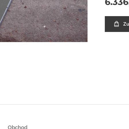
6.336
Zu
Obchod