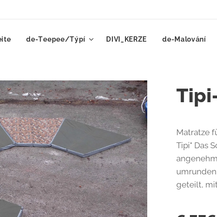
eite
de-Teepee/Týpí
DIVI_KERZE
de-Malování
Tipi
Matratze f
Tipi" Das S
angenehm 
umrunden.
geteilt, mi