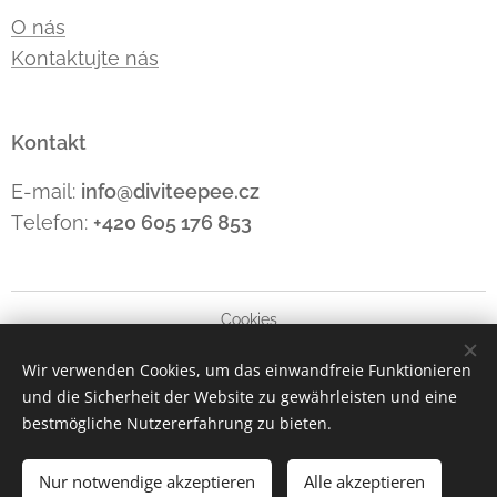
O nás
Kontaktujte nás
Kontakt
E-mail:
info@diviteepee.cz
Telefon:
+420 605 176
853
Cookies
Wir verwenden Cookies, um das einwandfreie Funktionieren
Sprachen
und die Sicherheit der Website zu gewährleisten und eine
Čeština
Polski
Deutsch
English
bestmögliche Nutzererfahrung zu bieten.
Zum Warenkorb hinzufügen
Nur notwendige akzeptieren
Alle akzeptieren