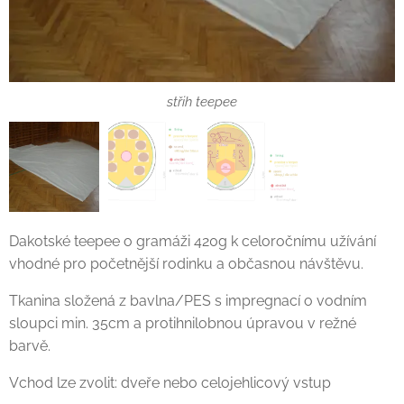
rozměr teepee 4,8m sezení
rozměr teepee 4,8m ležení
střih teepee
Dakotské teepee o gramáži 420g k celoročnímu užívání
vhodné pro početnější rodinku a občasnou návštěvu.
Tkanina složená z bavlna/PES s impregnací o vodním
sloupci min. 35cm a protihnilobnou úpravou v režné
barvě.
Vchod lze zvolit: dveře nebo celojehlicový vstup