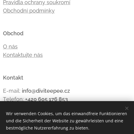
Pravidla ochrany soukromí
Obchodní podmínky
Obchod
O nás
Kontaktujte nás
Kontakt
E-mail:
info@diviteepee.cz
Telefon:
+420 605 176
853
Wir verwenden Cookies, um das einwandfreie Funktionieren
und die Sicherheit der Website zu gewährleisten und eine
Cookies
bestmögliche Nutzererfahrung zu bieten.