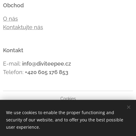
Obchod
O nás
Kontaktujte nás
Kontakt
E-mail:
info@diviteepee.cz
Telefon:
+420 605 176
853
Cookies
We use cookies to enable the proper functioning and
Languages
security of our website, and to offer you the best possible
Čeština
Polski
Deutsch
English
user experience.