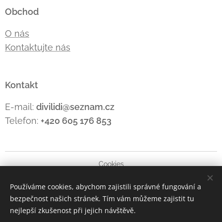
Obchod
O nás
Kontaktujte nás
Kontakt
E-mail:
divilidi@seznam.cz
Telefon:
+420 605 176
853
Cookies
Používáme cookies, abychom zajistili správné fungování a
Jazyky
bezpečnost našich stránek. Tím vám můžeme zajistit tu
Čeština
Polski
Deutsch
English
nejlepší zkušenost při jejich návštěvě.