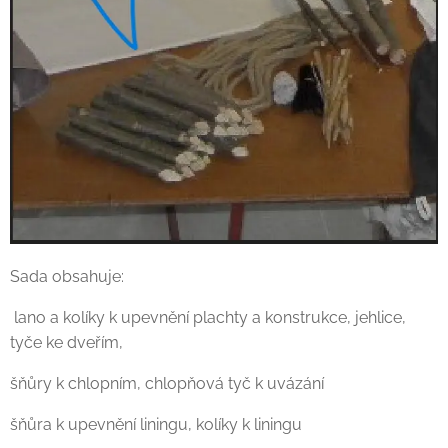
Sada obsahuje:
lano a kolíky k upevnění plachty a konstrukce, jehlice,
tyče ke dveřím,
šňůry k chlopním, chlopňová tyč k uvázání
šňůra k upevnění liningu, kolíky k liningu