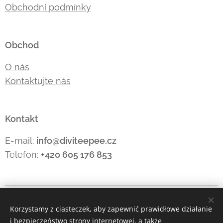
Obchodní podmínky
Obchod
O nás
Kontaktujte nás
Kontakt
E-mail:
info@diviteepee.cz
Telefon:
+420 605 176
853
Ciasteczka
Korzystamy z ciasteczek, aby zapewnić prawidłowe działanie
i bezpieczeństwo strony internetowej, a także
Języki