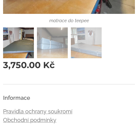
matrace do teepee
Spaní v teepee
3,750.00
Kč
Informace
Pravidla ochrany soukromí
Obchodní podmínky