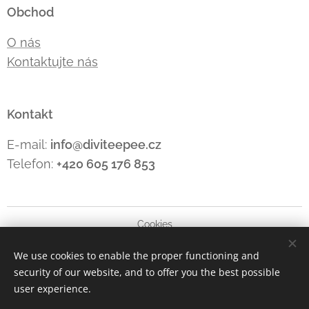
Obchod
O nás
Kontaktujte nás
Kontakt
E-mail:
info@diviteepee.cz
Telefon:
+420 605 176
853
Cookies
We use cookies to enable the proper functioning and
Languages
security of our website, and to offer you the best possible
Čeština
Polski
Deutsch
English
user experience.