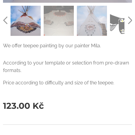
nákres č.4
nákres č.2
nákres č.3
We offer teepee painting by our painter Míla.
According to your template or selection from pre-drawn
formats.
Price according to difficulty and size of the teepee.
nákres č.3
123.00
Kč