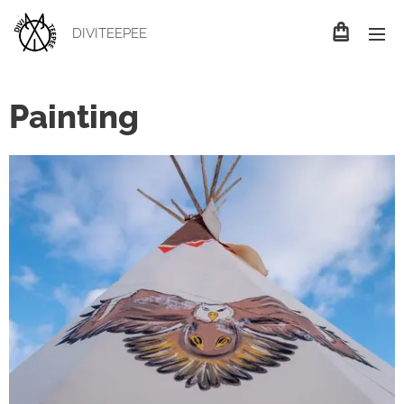
DIVITEEPEE
Painting
nákres č.1