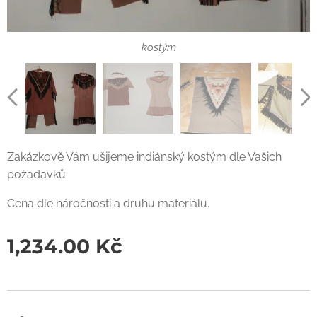
indiánský kostým
dětský kostým
kostým
kostým
Zakázkově Vám ušijeme indiánský kostým dle Vašich
požadavků.
Cena dle náročnosti a druhu materiálu.
1,234.00
Kč