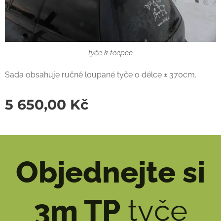
tyče k teepee
Sada obsahuje ručně loupané tyče o délce ± 370cm.
5 650,00
Kč
Objednejte si
3m TP
tyče