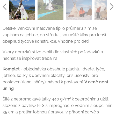
Dětské venkovní malované tipi o průměru 3 m se
zapínám na jehlice, do středu jsou všité klíny pro lepší
obepnutí tyčové konstrukce. Vhodné pro děti.
Vzory obrázků si lze zvolit dle vlastních požadavků a
nechat se inspirovat třeba na
Komplet
- objednávka obsahuje plachtu, dveře, tyče,
jehlice, kolíky k upevnění plachty, příslušenství pro
postavení (lano, sňůry), návod k postavení.
V ceně není
lining
.
Šité z nepromokavé látky 440 g/m² k celoročnímu užití,
složené z bavlny/PES s impregnací o vodním sloupci min.
35 cm a protihnilobnou úpravou v přírodní barvě s