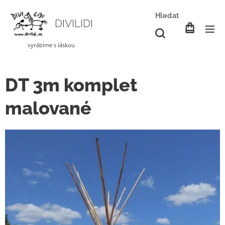
Hledat
DIVILIDI
vyrábíme s láskou
DT 3m komplet
malované