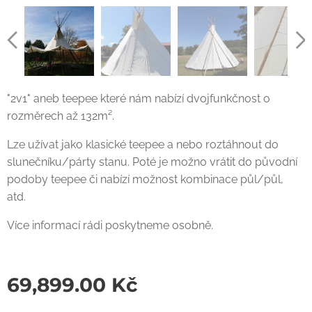
diviteepee
diviteepee
diviteepee
"2v1" aneb teepee které nám nabízí dvojfunkčnost o
rozměrech až 132m².
Lze užívat jako klasické teepee a nebo roztáhnout do
slunečníku/párty stanu. Poté je možno vrátit do původní
podoby teepee či nabízí možnost kombinace půl/půl,
atd.
diviteepee
diviteepee
diviteepee
diviteepee
Více informací rádi poskytneme osobně.
69,899.00
Kč