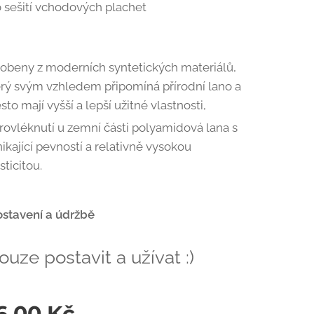
o sešití vchodových plachet
robeny z moderních syntetických materiálů,
erý svým vzhledem připomíná přírodní lano a
sto mají vyšší a lepší užitné vlastnosti,
rovléknutí u zemní části polyamidová lana s
ikající pevností a relativně vysokou
sticitou.
ostavení a údržbě
ouze postavit a užívat :)
6,00
Kč