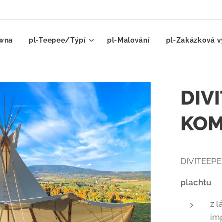
ówna
pl-Teepee/Týpí
pl-Malování
pl-Zakázková v
DIV
KOM
DIVITEEPE
plachtu
z l
im