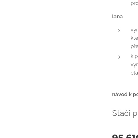
pr
né diviteepee
lana
vy
kt
pře
k p
vyn
ela
návod k p
Stačí p
95 61