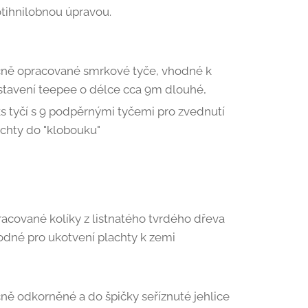
otihnilobnou úpravou.
čně opracované smrkové tyče, vhodné k
stavení teepee o délce cca 9m dlouhé,
s tyčí s 9 podpěrnými tyčemi pro zvednutí
achty do "klobouku"
acované kolíky z listnatého tvrdého dřeva
odné pro ukotvení plachty k zemi
ně odkorněné a do špičky seříznuté jehlice