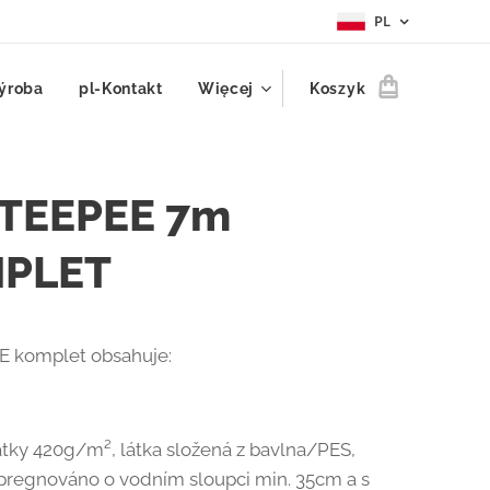
PL
ýroba
pl-Kontakt
Więcej
Koszyk
ITEEPEE 7m
PLET
E komplet obsahuje:
átky 420g/m², látka složená z bavlna/PES,
pregnováno o vodním sloupci min. 35cm a s