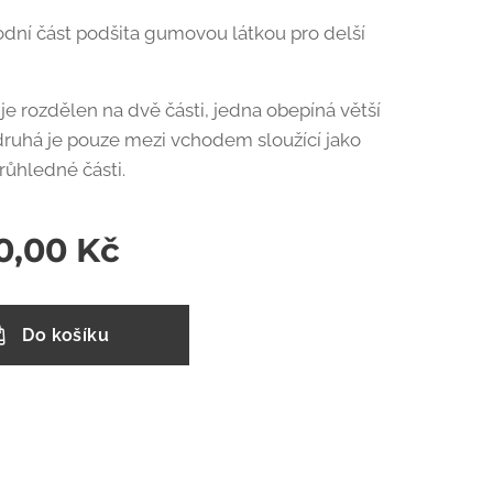
odní část podšita gumovou látkou pro delší
 je rozdělen na dvě části, jedna obepíná větší
a druhá je pouze mezi vchodem sloužící jako
průhledné části.
0,00
Kč
Do košíku