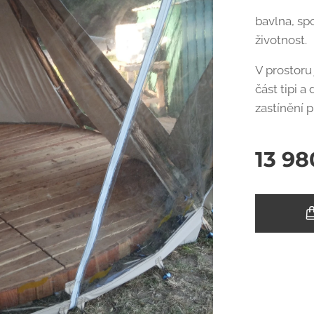
bavlna, sp
životnost.
V prostoru
část tipi 
zastínění 
13 98