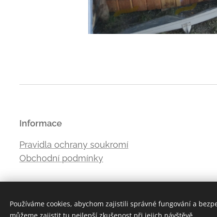
Informace
Pravidla ochrany soukromí
Obchodní podmínky
Používáme cookies, abychom zajistili správné fungování a bezp
můžeme zajistit tu nejlepší zkušenost při jejich návštěvě.