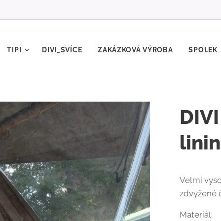
TIPI
DIVI_SVÍCE
ZAKÁZKOVÁ VÝROBA
SPOLEK
DIVI
lini
Velmi vyso
zdvyžené čá
Materiál: