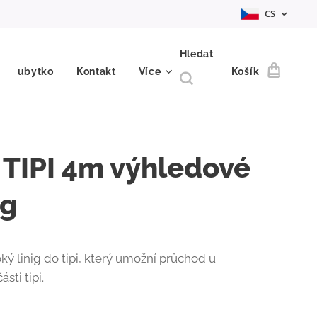
CS
Hledat
ubytko
Kontakt
Více
Košík
 TIPI 4m výhledové
ng
ký linig do tipi, který umožní průchod u
sti tipi.