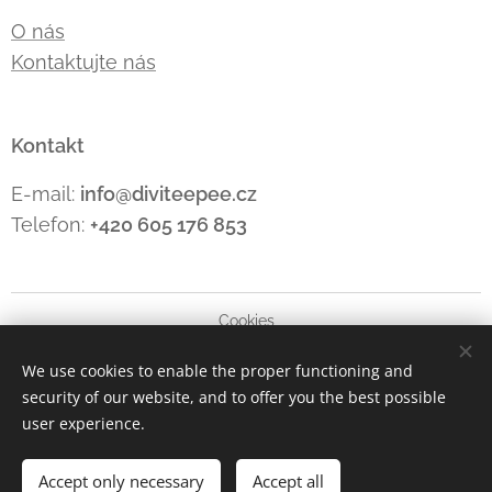
O nás
Kontaktujte nás
Kontakt
E-mail:
info@diviteepee.cz
Telefon:
+420 605 176
853
Cookies
We use cookies to enable the proper functioning and
Languages
security of our website, and to offer you the best possible
Čeština
Polski
Deutsch
English
user experience.
Add to cart
Accept only necessary
Accept all