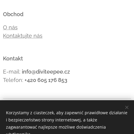
Obchod
O nás
Kontaktujte nás
Kontakt
E-mail:
info@diviteepee.cz
Telefon:
+420 605 176
853
Ciasteczka
Korzystamy z ciasteczek, aby zapewnić prawidłowe działanie
i bezpieczeństwo strony internetowej, a także
Języki
zagwarantować najlepsze możliwe doświadczenia
Čeština
Polski
Deutsch
English