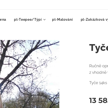
ówna
pl-Teepee/Týpí
pl-Malování
pl-Zakázková v
Tyč
Ručně opr
z vhodně 
Tyče 14ks
13 5