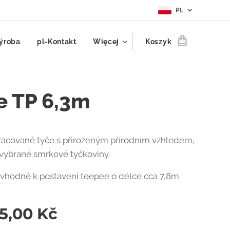
PL
ýroba
pl-Kontakt
Więcej
Koszyk
e TP 6,3m
acované tyče s přirozeným přírodním vzhledem,
vybrané smrkové tyčkoviny.
 vhodné k postavení teepee o délce cca 7,8m
85,00
Kč