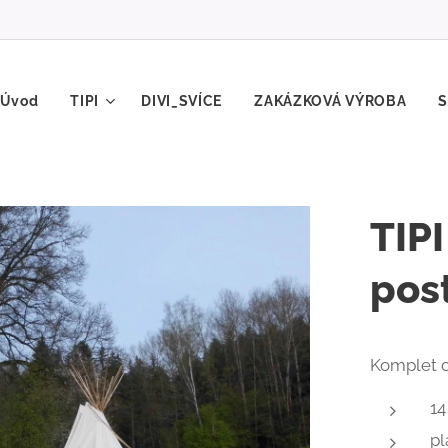
Úvod
TIPI
DIVI_SVÍCE
ZAKÁZKOVÁ VÝROBA
TIP
pos
Komplet o
14
pl