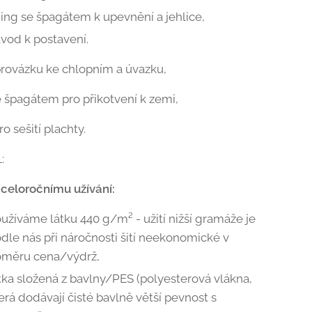
ning se špagátem k upevnění a jehlice,
vod k postavení.
provázku ke chlopním a úvazku,
se špagátem pro přikotvení k zemi,
ro sešití plachty.
:
 celoročnímu užívání:
užíváme látku 440 g/m² - užití nižší gramáže je
dle nás při náročnosti šití neekonomické v
oměru cena/výdrž,
tka složená z bavlny/PES (polyesterová vlákna,
erá dodávají čisté bavlně větší pevnost s