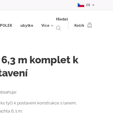
CS
Hledat
SPOLEK
ubytko
Více
Košík
I 6,3 m komplet k
tavení
bsahuje:
 ks tyčí k postavení konstrukce s lanem,
achta 6,3 m: