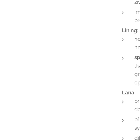
ži
im
pr
Lining:
ho
hm
sp
tk
gr
op
v teepee
Lana:
pr
d
př
sy
dí