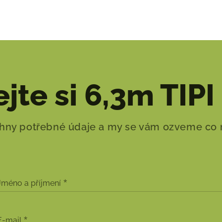
jte si 6,3m TIPI
hny potřebné údaje a my se vám ozveme co n
Jméno a příjmení
E-mail