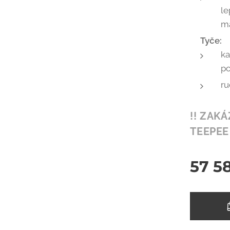
le
ma
Tyče:
ka
po
ru
!! ZAK
TEEPEE
57 5