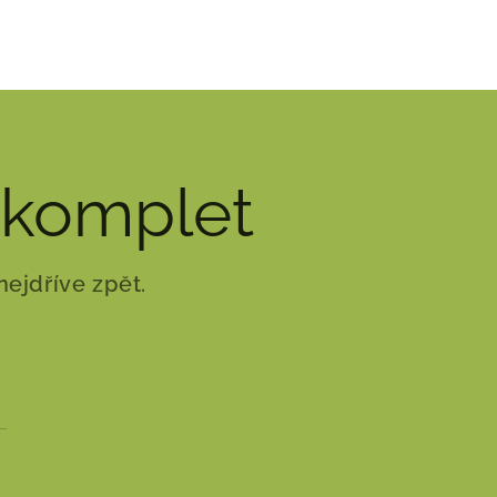
komplet
ejdříve zpět.