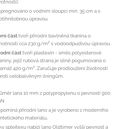
votností),
pregnováno o vodním sloupci min. 35 cm a s
otihnilobnou úpravou.
rní část
tvoří přírodní bavlněná tkanina o
otnosti cca 230 g/m² s vodoodpudivou úpravou.
odní část
tvoří plastexin - směs polyesterové
aniny, jejíž rubová strana je silně pogumovaná o
amáž 420 g/m². Zaručuje prodloužení životnosti
roti celobalvěným liningům.
ůměr lana 10 mm z polypropylenu o pevnosti 900
aN
ipomíná přírodní lano a je vyrobeno z moderního
ntetického materiálu,
ky spleitexu nabízí lano Oldtimer vyšší pevnost a