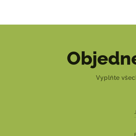
Objedne
Vyplňte všec