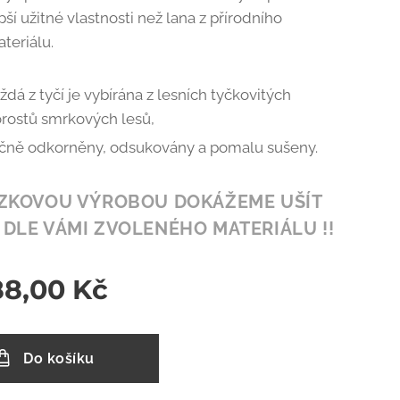
pší užitné vlastnosti než lana z přírodního
teriálu.
ždá z tyčí je vybírána z lesních tyčkovitých
rostů smrkových lesů,
čně odkorněny, odsukovány a pomalu sušeny.
ÁZKOVOU VÝROBOU DOKÁŽEME UŠÍT
 DLE VÁMI ZVOLENÉHO MATERIÁLU !!
88,00
Kč
Do košíku