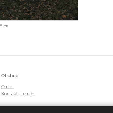
hta 4m
PI 4m
Obchod
O nás
Kontaktujte nás