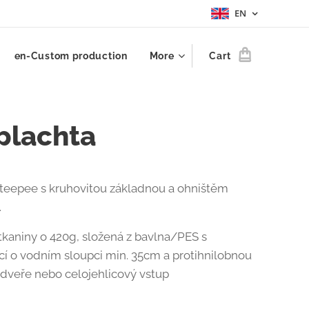
EN
en-Custom production
More
Cart
plachta
teepee s kruhovitou základnou a ohništěm
.
 tkaniny o 420g, složená z bavlna/PES s
í o vodním sloupci min. 35cm a protihnilobnou
 dveře nebo celojehlicový vstup