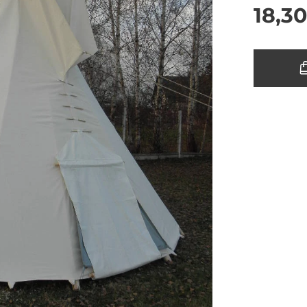
18,3
pee 4m sezení