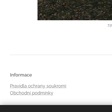
plac
TI
Informace
Pravidla ochrany soukromí
Obchodní podmínky