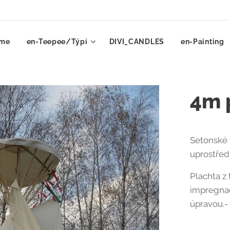
me
en-Teepee/Týpí
DIVI_CANDLES
en-Painting
4m 
Setonské 
uprostřed
Plachta z
impregnac
úpravou.-